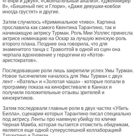
«Генри и Джун», «Окончательный анализ», «Дженнифер
8», «Бешеный пес и Глори», «Даже девушки-ковбои
иногда грустят» и другие.
Затем случилось «Криминальное чтиво». Картина
прославила как самого Квентина Тарантино, так и
начинающую актрису Турман. Роль Мии Уоллес принесла
актрисе номинацию на Оскар за лучшую женскую роль
второго плана. Позднее она говорила, что для
знаменитого танца с Траволтой в одной из сцен она
черпала вдохновение у герцогини из «Котов-
аристократов».
Последовавшие роли лишь закрепили успех Умы Турман.
Новое тысячелетие началось для Умы Турман с двух
лент - «Ватель» и «Золотая чаша» - которые попали в
программу показа на кинофестивале в Каннах и
получили положительные отзывы зрителей и
кинокритиков.
Затем последовали главные роли в двух частях «Убить
Билла», сценарии которых Тарантино писал специально
под актрису. Ленты про наемную убийцу по кличке
Черная Мамба, которая пытается отомстить обидчикам,
является еще одной суперуспешной коллаборацией
Тарантино и Турман.