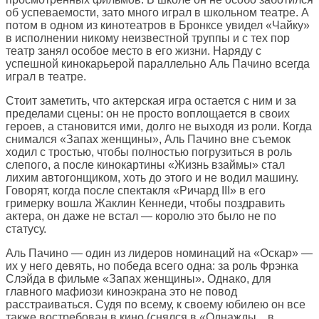
об успеваемости, зато много играл в школьном театре. А
потом в одном из кинотеатров в Бронксе увидел «Чайку»
в исполнении никому неизвестной труппы и с тех пор
театр занял особое место в его жизни. Наряду с
успешной кинокарьерой параллельно Аль Пачино всегда
играл в театре.
Стоит заметить, что актерская игра остается с ним и за
пределами сцены: он не просто воплощается в своих
героев, а становится ими, долго не выходя из роли. Когда
снимался «Запах женщины», Аль Пачино вне съемок
ходил с тростью, чтобы полностью погрузиться в роль
слепого, а после кинокартины «Жизнь взаймы» стал
лихим автогонщиком, хоть до этого и не водил машину.
Говорят, когда после спектакля «Ричард III» в его
гримерку вошла Жаклин Кеннеди, чтобы поздравить
актера, он даже не встал — королю это было не по
статусу.
Аль Пачино — один из лидеров номинаций на «Оскар» —
их у него девять, но победа всего одна: за роль Фрэнка
Слэйда в фильме «Запах женщины». Однако, для
главного мафиози киноэкрана это не повод
расстраиваться. Судя по всему, к своему юбилею он все
также востребован в кино (снялся в «Однажды... в