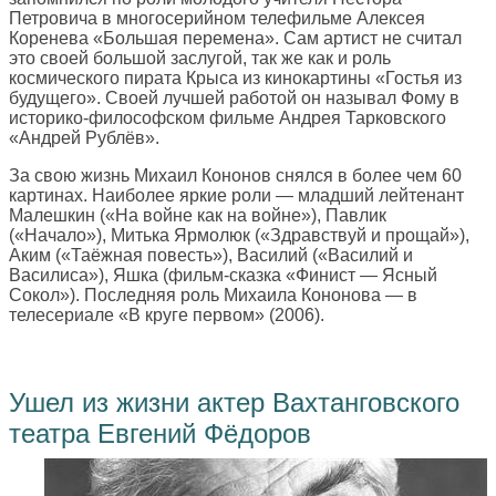
Петровича в многосерийном телефильме Алексея
Коренева «Большая перемена». Сам артист не считал
это своей большой заслугой, так же как и роль
космического пирата Крыса из кинокартины «Гостья из
будущего». Своей лучшей работой он называл Фому в
историко-философском фильме Андрея Тарковского
«Андрей Рублёв».
За свою жизнь Михаил Кононов снялся в более чем 60
картинах. Наиболее яркие роли — младший лейтенант
Малешкин («На войне как на войне»), Павлик
(«Начало»), Митька Ярмолюк («Здравствуй и прощай»),
Аким («Таёжная повесть»), Василий («Василий и
Василиса»), Яшка (фильм-сказка «Финист — Ясный
Сокол»). Последняя роль Михаила Кононова — в
телесериале «В круге первом» (2006).
Ушел из жизни актер Вахтанговского
театра Евгений Фёдоров