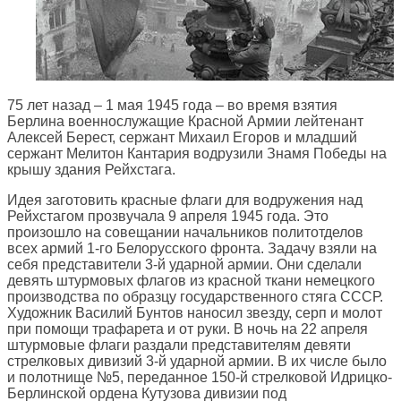
75 лет назад – 1 мая 1945 года – во время взятия
Берлина военнослужащие Красной Армии лейтенант
Алексей Берест, сержант Михаил Егоров и младший
сержант Мелитон Кантария водрузили Знамя Победы на
крышу здания Рейхстага.
Идея заготовить красные флаги для водружения над
Рейхстагом прозвучала 9 апреля 1945 года. Это
произошло на совещании начальников политотделов
всех армий 1-го Белорусского фронта. Задачу взяли на
себя представители 3-й ударной армии. Они сделали
девять штурмовых флагов из красной ткани немецкого
производства по образцу государственного стяга СССР.
Художник Василий Бунтов наносил звезду, серп и молот
при помощи трафарета и от руки. В ночь на 22 апреля
штурмовые флаги раздали представителям девяти
стрелковых дивизий 3-й ударной армии. В их числе было
и полотнище №5, переданное 150-й стрелковой Идрицко-
Берлинской ордена Кутузова дивизии под