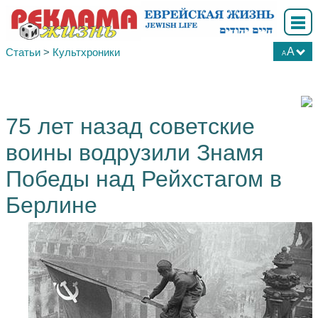
A
Статьи
>
Культхроники
A
А
А
А
75 лет назад советские
воины водрузили Знамя
Победы над Рейхстагом в
Берлине