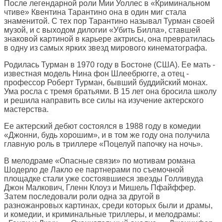
После легендарной роли Мии Уоллес в «Криминальном
чтиве» Квентина Тарантино она в один миг стала
знаменитой. С тех пор Тарантино называл Турман своей
музой, и с выходом дилогии «Убить Билла», ставшей
знаковой картиной в карьере актрисы, она превратилась
в одну из самых ярких звезд мирового кинематографа.
Родилась Турман в 1970 году в Бостоне (США). Ее мать -
известная модель Нина фон Шлеебрюгге, а отец -
профессор Роберт Турман, бывший буддийский монах.
Ума росла с тремя братьями. В 15 лет она бросила школу
и решила направить все силы на изучение актерского
мастерства.
Ее актерский дебют состоялся в 1988 году в комедии
«Джонни, будь хорошим», и в том же году она получила
главную роль в триллере «Поцелуй папочку на ночь».
В мелодраме «Опасные связи» по мотивам романа
Шодерло де Лакло ее партнерами по съемочной
площадке стали уже состоявшиеся звезды Голливуда
Джон Малкович, Гленн Клоуз и Мишель Пфайффер.
Затем последовали роли одна за другой в
разножанровых картинах, среди которых были и драмы,
и комедии, и криминальные триллеры, и мелодрамы: