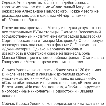
Одессе. Уже в девятом классе она дебютировала в
короткометражном фильме «Счастливый Кукушкин»
режиссёра Александра Павловского. Позже у этого же
режиссера снялась в фильмах «И чёрт с нами»,
«Ребёнок к ноябрю».
После школы приехала в Москву и подала документы во
все театральные ВУЗы столицы. Окончила Всесоюзный
государственный институт кинематографии (мастерская
Сергея Герасимова и Тамары Макаровой). Свою первую
взрослую роль она сыграла в фильме С. Герасимова
«Дочки-матери». Однако, народную любовь и
известность в Советском союзе ей принесла роль
Маньки-Облигации в многосерийном фильме Станислава
Говорухина «Место встречи изменить нельзя».
Лариса Удовиченко снялась в более чем в 120 фильмах.
В числе известных и любимых зрителями картин с
участием артистки — «Мэри Поппинс, до свидания!»,
«Самая обаятельная и привлекательная», «Валентин и
Валентина», «На кого бог пошлет», «Любить по-русски»,
многосерийные киноленты «Подросток» и «Зимняя
вишня».
Сейчас Лариса Удовиченко продолжает сниматься в кино