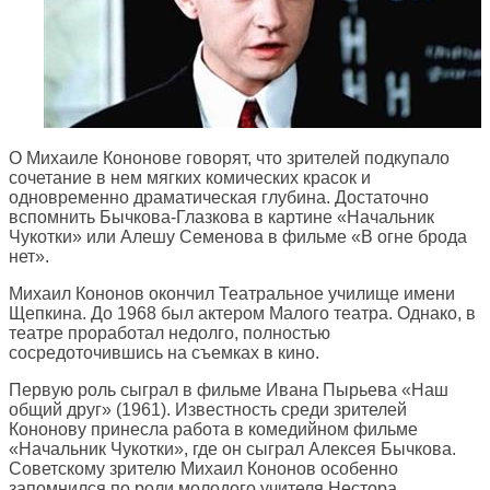
О Михаиле Кононове говорят, что зрителей подкупало
сочетание в нем мягких комических красок и
одновременно драматическая глубина. Достаточно
вспомнить Бычкова-Глазкова в картине «Начальник
Чукотки» или Алешу Семенова в фильме «В огне брода
нет».
Михаил Кононов окончил Театральное училище имени
Щепкина. До 1968 был актером Малого театра. Однако, в
театре проработал недолго, полностью
сосредоточившись на съемках в кино.
Первую роль сыграл в фильме Ивана Пырьева «Наш
общий друг» (1961). Известность среди зрителей
Кононову принесла работа в комедийном фильме
«Начальник Чукотки», где он сыграл Алексея Бычкова.
Советскому зрителю Михаил Кононов особенно
запомнился по роли молодого учителя Нестора