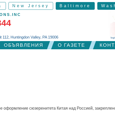
a
New Jersey
Baltimore
Was
ONS.INC
844
it 112, Huntingdon Valley, PA 19006
log
ОБЪЯВЛЕНИЯ
О ГАЗЕТЕ
КОНТ
ное оформление сюзеренитета Китая над Россией, закрепле