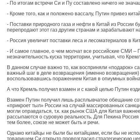
- По итогам встречи Си и Пу составлено ничего не знач
- Кроме того, как и положено вассалу, Путин привез ки
- Поставки природного газа и нефти в Китай из России 
перепродают этот газ другим странам и зарабатывают на
- Россия увеличит поставки леса и лесоматериалов в К
- И самое главное, о чем молчат все российские СМИ – 
незначительность куска территории, учитывая, что Крем
В данном случае важно то, как восприняли «подарок» 
важный шаг в деле возвращения (именно возвращения) 
воспользовавшись поражением Китая в опиумных война 
А что Кремль получил взамен и с какой целью Путин езд
Взамен Путин получил лишь расплывчатое обещание сотру
«прикроет тыл» России на случай массированных санкций
могли оправдаться, т.к. как рынок США для Китая важне
рассыпаются о суровую реальность. Для Пекина Россия 
тем более, союзе не может быть и речи.
Однако китайцы не были бы китайцами, если бы не испо
товарищем Си открыто провозгласил стратегическую цел