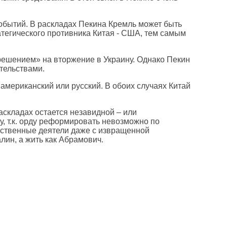
событий. В раскладах Пекина Кремль может быть
атегического противника Китая - США, тем самым
решением» на вторжение в Украину. Однако Пекин
ательствами.
 американский или русский. В обоих случаях Китай
аскладах остается незавидной – или
у, т.к. орду реформировать невозможно по
арственные деятели даже с извращенной
алин, а жить как Абрамович.