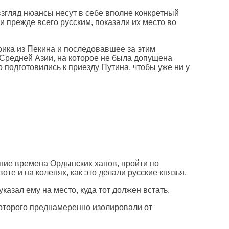
згляд нюансы несут в себе вполне конкретный
 и прежде всего русским, показали их место во
рика из Пекина и последовавшее за этим
Средней Азии, на которое не была допущена
 подготовились к приезду Путина, чтобы уже ни у
ежние времена Ордынских ханов, пройти по
те и на коленях, как это делали русские князья.
казал ему на место, куда тот должен встать.
 которого преднамеренно изолировали от