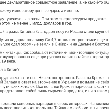
ащее декларативное совместное заявление, а не какой-то 
тайскому императору ценные дары, а именно:
будут увеличены в разы. При этом энергоресурсы продаются
 этом не менее 3 млрд. долларов в год.
итай в разы. Китайцы благодаря лесу из России стали круп
Путин подарил товарищу Си 4,7 кв. километров земли еще в 
ль уже сдал огромные земли в Сибири и на Дальнем Востоке
сами китайцы. Как сообщают источники, мониторящие ситуа
оккупированных еще при русских царях китайских территор
19 века.
ил в Китай?
дничества - и все. Ничего конкретного. Расчеты Кремля на
 Запада в ответ на вторжение в Украину и возьмет не себя
е путинских хотелок. Все попытки Кремля нарисовать карти
представляет собой лишь сырьевой придаток, и ни о каком 
льзовали северных варваров в своих интересах. Напомним,
ь восстановить контроль над Тайванем любыми, в т.ч. воен