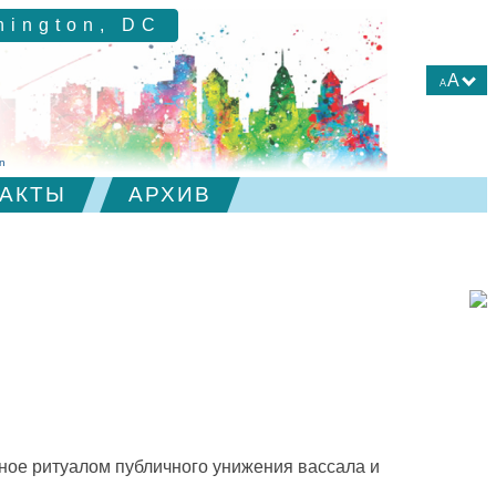
hington, DC
A
A
А
А
in
А
АКТЫ
АРХИВ
нное ритуалом публичного унижения вассала и