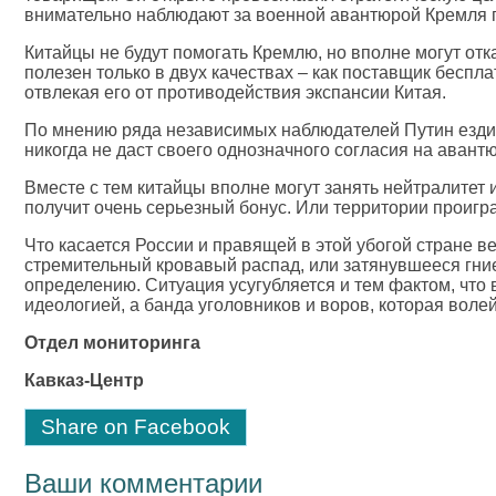
внимательно наблюдают за военной авантюрой Кремля п
Китайцы не будут помогать Кремлю, но вполне могут от
полезен только в двух качествах – как поставщик беспл
отвлекая его от противодействия экспансии Китая.
По мнению ряда независимых наблюдателей Путин ездил 
никогда не даст своего однозначного согласия на авант
Вместе с тем китайцы вполне могут занять нейтралитет и
получит очень серьезный бонус. Или территории проиг
Что касается России и правящей в этой убогой стране в
стремительный кровавый распад, или затянувшееся гниен
определению. Ситуация усугубляется и тем фактом, что
идеологией, а банда уголовников и воров, которая волей
Отдел мониторинга
Кавказ-Центр
Share on Facebook
Ваши комментарии