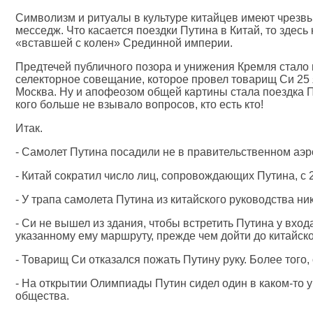
Символизм и ритуалы в культуре китайцев имеют чрезв
месседж. Что касается поездки Путина в Китай, то здесь
«вставшей с колен» Срединной империи.
Предтечей публичного позора и унижения Кремля стало 
селекторное совещание, которое провел товарищ Си 25
Москва. Ну и апофеозом общей картины стала поездка Пу
кого больше не взывало вопросов, кто есть кто!
Итак.
- Самолет Путина посадили не в правительственном аэр
- Китай сократил число лиц, сопровождающих Путина, с 2
- У трапа самолета Путина из китайского руководства ни
- Си не вышел из здания, чтобы встретить Путина у вхо
указанному ему маршруту, прежде чем дойти до китайског
- Товарищ Си отказался пожать Путину руку. Более того,
- На открытии Олимпиады Путин сидел один в каком-то у
общества.