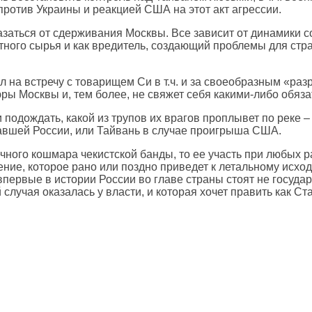
ротив Украины и реакцией США на этот акт агрессии.
казаться от сдерживания Москвы. Все зависит от динамики 
атного сырья и как вредитель, создающий проблемы для стр
на встречу с товарищем Си в т.ч. и за своеобразным «раз
юры Москвы и, тем более, не свяжет себя какими-либо обяз
 подождать, какой из трупов их врагов проплывет по реке –
равшей России, или Тайвань в случае проигрыша США.
ечного кошмара чекистской банды, то ее участь при любых р
ие, которое рано или поздно приведет к летальному исход
 впервые в истории России во главе страны стоят не госуд
 случая оказалась у власти, и которая хочет править как Ст