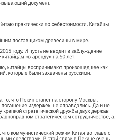
обязывающий документ.
 Китаю практически по себестоимости. Китайцы
нейшим поставщиком древесины в мире.
2015 году. И пусть не вводит в заблуждение
 китайцам «в аренду» на 50 лет.
цию, китайцы воспринимают произошедшее как
ий, которые были захвачены русскими,
 то, что Пекин станет на сторону Москвы,
 погашение издержек, не оправдались. Да и не
ну крепкой стратегической дружбы двух держав
равноправном стратегическом сотрудничестве, а,
 что коммунистический режим Китая во главе с
ными средствами. В этой связи в Пекине очень