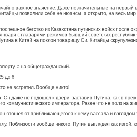
ычайно важное значение. Даже незначительные на первый в
 китайцы позволили себе не нюансы, а открыто, на весь мир
поспешное бегство из Казахстана путинских войск после ок
 января с главарями режимов бывший советских республик 
тина в Китай на поклон товарищу Си. Китайцы скрупулёзно
опорту, а на общегражданский.
5 до 6.
кто не встретил. Вообще никто!
да. Он даже не подошел к двери, заставив Путина, как в пр
о коммунистического императора. Разве что не полз на живо
 он отошел от приближающегося к нему вассала и взглядом у
глу. Поблизости вообще никого. Путин выглядел как изгой,