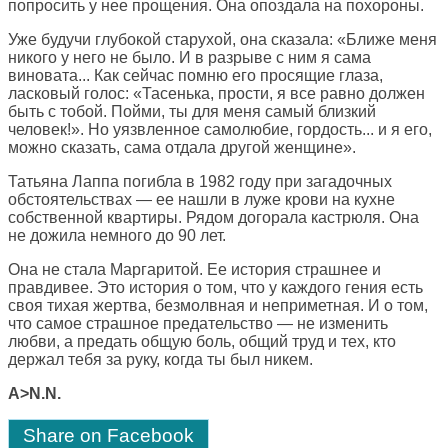
попросить у нее прощения. Она опоздала на похороны.
Уже будучи глубокой старухой, она сказала: «Ближе меня
никого у него не было. И в разрыве с ним я сама
виновата... Как сейчас помню его просящие глаза,
ласковый голос: «Тасенька, прости, я все равно должен
быть с тобой. Пойми, ты для меня самый близкий
человек!». Но уязвленное самолюбие, гордость... и я его,
можно сказать, сама отдала другой женщине».
Татьяна Лаппа погибла в 1982 году при загадочных
обстоятельствах — ее нашли в луже крови на кухне
собственной квартиры. Рядом догорала кастрюля. Она
не дожила немного до 90 лет.
Она не стала Маргаритой. Ее история страшнее и
правдивее. Это история о том, что у каждого гения есть
своя тихая жертва, безмолвная и неприметная. И о том,
что самое страшное предательство — не изменить
любви, а предать общую боль, общий труд и тех, кто
держал тебя за руку, когда ты был никем.
A>N.N.
Share on Facebook