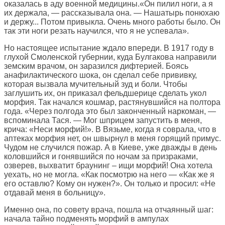
оказалась в аду военной медицины.«Он пилил ноги, а я
их держала, — рассказывала она. — Нашатырь понюхаю
и держу... Потом привыкла. Очень много работы было. Он
так эти ноги резать научился, что я не успевала».
Но настоящее испытание ждало впереди. В 1917 году в
глухой Смоленской губернии, куда Булгакова направили
земским врачом, он заразился дифтерией. Боясь
анафилактического шока, он сделал себе прививку,
которая вызвала мучительный зуд и боли. Чтобы
заглушить их, он приказал фельдшерице сделать укол
морфия. Так начался кошмар, растянувшийся на полтора
года. «Через полгода это был законченный наркоман, —
вспоминала Тася. — Мог шприцем запустить в меня,
крича: «Неси морфий!». В Вязьме, когда я соврала, что в
аптеках морфия нет, он швырнул в меня горящий примус.
Чудом не случился пожар. А в Киеве, уже дважды в день
коловшийся и гонявшийся по ночам за призраками,
озверев, выхватит браунинг – ищи морфий! Она хотела
уехать, но не могла. «Как посмотрю на него — «Как же я
его оставлю? Кому он нужен?». Он только и просил: «Не
отдавай меня в больницу».
Именно она, по совету врача, пошла на отчаянный шаг:
начала тайно подменять морфий в ампулах