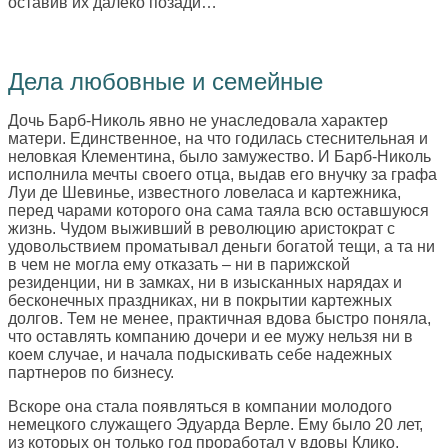
оставив их далеко позади…
Дела любовные и семейные
Дочь Барб-Николь явно не унаследовала характер
матери. Единственное, на что годилась стеснительная и
неловкая Клементина, было замужество. И Барб-Николь
исполнила мечты своего отца, выдав его внучку за графа
Луи де Шевинье, известного ловеласа и картежника,
перед чарами которого она сама таяла всю оставшуюся
жизнь. Чудом выживший в революцию аристократ с
удовольствием проматывал деньги богатой тещи, а та ни
в чем не могла ему отказать – ни в парижской
резиденции, ни в замках, ни в изысканных нарядах и
бесконечных праздниках, ни в покрытии картежных
долгов. Тем не менее, практичная вдова быстро поняла,
что оставлять компанию дочери и ее мужу нельзя ни в
коем случае, и начала подыскивать себе надежных
партнеров по бизнесу.
Вскоре она стала появляться в компании молодого
немецкого служащего Эдуарда Верле. Ему было 20 лет,
из которых он только год проработал у вдовы Клико,