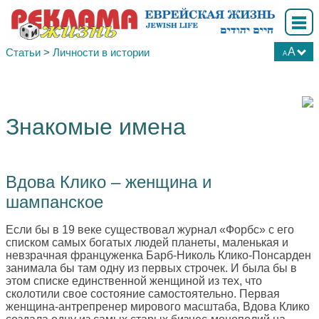
A
Статьи
>
Личности в истории
A
А
А
А
Знакомые имена
Вдова Клико – женщина и
шампанское
Если бы в 19 веке существовал журнал «Форбс» с его
списком самых богатых людей планеты, маленькая и
невзрачная француженка Барб-Николь Клико-Понсарден
занимала бы там одну из первых строчек. И была бы в
этом списке единственной женщиной из тех, что
сколотили свое состояние самостоятельно. Первая
женщина-антрепренер мирового масштаба, Вдова Клико