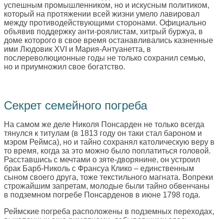
успешным промышленником, но и искусным политиком,
который на протяжении всей жизни умело лавировал
между противодействующими сторонами. Официально
объявив поддержку анти-роялистам, хитрый буржуа, в
доме которого в свое время останавливались казненные
ими Людовик XVI и Мария-Антуанетта, в
послереволюционные годы не только сохранил семью,
но и приумножил свое богатство.
Секрет семейного погреба
На самом же деле Николя Понсарден не только всегда
тянулся к титулам (в 1813 году он таки стал бароном и
мэром Реймса), но и тайно сохранял католическую веру в
то время, когда за это можно было поплатиться головой.
Расставшись с мечтами о зяте-дворянине, он устроил
брак Барб-Николь с Франсуа Клико – единственным
сыном своего друга, тоже текстильного магната. Вопреки
строжайшим запретам, молодые были тайно обвенчаны
в подземном погребе Понсарденов в июне 1798 года.
Реймские погреба расположены в подземных переходах,