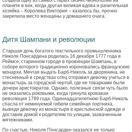
создала одну из самых старых бизнес-монополий на
планете в век, когда другая великая вдова и рачительная
хозяйка – Королева Виктория – казалось бы, прочно
закрепила место женщины у домашнего очага.
Дитя Шампани и революции
Старшая дочь богатого текстильного промышленника
Николя Понсардена родилась 16 декабря 1777 года в
Реймсе, старинном городе в провинции Шампань, в
соборе которого традиционно короновались французские
монархи. Мечтая выдать Барб-Николь за дворянина, не
стесненный в средствах отец отправил девочку учиться в
монастырь за городской чертой, где ее товарками были
дочери аристократов. Однако, полезные связи чуть было
не оказались роковыми, когда грянула кровавая
революция 1789 года. Одиннадцатилетнюю Барб-Николь
спасла от неминуемой гибели семейная портниха,
выведя девочку из монастыря в крестьянской одежде и
доставив домой к родителям по улицам, захваченным
мятежниками.
По счастью, Николя Понсарден оказался не только