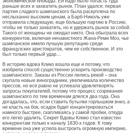
экономической блокады. Ей надо было попасть туда
раньше всех и захватить рынок. План удался: первая
партия сладкого шампанского была раскуплена по
неслыханно высоким ценам, а Барб-Николь уже
отправила следующую, еще большую партию в Россию,
чтобы не только захватить, но и удержать рынок за собой.
Такого от женщины не ожидал никто. Она обыграла всех
конкурентов, включая ненавистного Жана-Реми Моэ, чье
шампанское имело лучшую репутацию среди
французских аристократов, чем ее собственное. И это
был только первый удар…
В историю вдова Клико вошла еще и потому, что
изобрела способ существенно ускорить производство
шампанского. Заказы из России лились рекой – она
скупала новые виноградники, увеличивала количество
прессов, но все равно не успевала удовлетворять
запросы покупателей, потому что процесс созревания
шампанского по тем временам длился два года. Она
догадалась, что, если ставить бутылки горлышком вниз, а
не класть на бок, осадок будет концентрироваться
намного быстрее, скапливаясь у самой пробки, откуда
его легко удалить. Секрет Вдовы Клико стал известен
конкурентам только к началу 1830-х годов. К тому
времени она уже успела выстроить огромную империю,