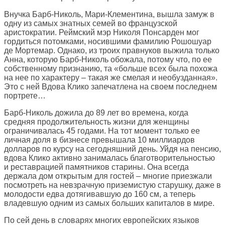
Внучка Барб-Николь, Мари-Клементина, вышла замуж в
одну из самых знатных семей во французской
аристократии. Реймский мэр Николя Понсарден мог
гордиться потомками, носившими фамилию Рошошуар
де Мортемар. Однако, из троих правнуков выжила только
Анна, которую Барб-Николь обожала, потому что, по ее
собственному признанию, та «больше всех была похожа
на нее по характеру – такая же смелая и необузданная».
Это с ней Вдова Клико запечатлена на своем последнем
портрете…
Барб-Николь дожила до 89 лет во времена, когда
средняя продолжительность жизни для женщины
ограничивалась 45 годами. На тот момент только ее
личная доля в бизнесе превышала 10 миллиардов
долларов по курсу на сегодняшний день. Уйдя на пенсию,
вдова Клико активно занималась благотворительностью
и реставрацией памятников старины. Она всегда
держала дом открытым для гостей – многие приезжали
посмотреть на невзрачную приземистую старушку, даже в
молодости едва дотягивавшую до 160 см, а теперь
владевшую одним из самых больших капиталов в мире.
По сей день в словарях многих европейских языков