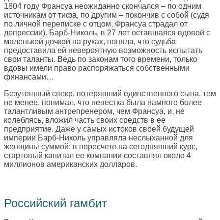
1804 году Франсуа неожиданно скончался – по одним
источникам от тифа, по другим – покончив с собой (судя
по личной переписке с отцом, Франсуа страдал от
депрессии). Барб-Николь, в 27 лет оставшаяся вдовой с
маленькой дочкой на руках, поняла, что судьба
предоставила ей невероятную возможность испытать
свои таланты. Ведь по законам того времени, только
вдовы имели право распоряжаться собственными
финансами…
Безутешный свекр, потерявший единственного сына, тем
не менее, понимал, что невестка была намного более
талантливым антрепренером, чем Франсуа, и, не
колеблясь, вложил часть своих средств в ее
предприятие. Даже у самых истоков своей будущей
империи Барб-Николь управляла неслыханной для
женщины суммой: в пересчете на сегодняшний курс,
стартовый капитал ее компании составлял около 4
миллионов американских долларов.
Российский гамбит