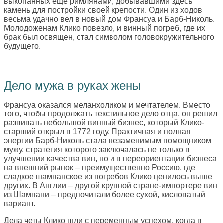
выкопанных еще римлянами, добывавшими здесь
камень для постройки своей крепости. Один из ходов
весьма удачно вел в новый дом Франсуа и Барб-Николь.
Молодоженам Клико повезло, и винный погреб, где их
брак был освящен, стал символом головокружительного
будущего.
Дело мужа в руках жены
Франсуа оказался меланхоликом и мечтателем. Вместо
того, чтобы продолжать текстильное дело отца, он решил
развивать небольшой винный бизнес, который Клико-
старший открыл в 1772 году. Практичная и полная
энергии Барб-Николь стала незаменимым помощником
мужу, стратегия которого заключалась не только в
улучшении качества вин, но и в переориентации бизнеса
на внешний рынок – преимущественно Россию, где
сладкое шампанское из погребов Клико ценилось выше
других. В Англии – другой крупной стране-импортере вин
из Шампани – предпочитали более сухой, кисловатый
вариант.
Дела четы Клико шли с переменным успехом, когда в