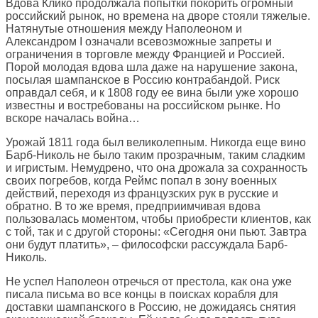
Вдова Клико продолжала попытки покорить огромный
российский рынок, но времена на дворе стояли тяжелые.
Натянутые отношения между Наполеоном и
Александром I означали всевозможные запреты и
ограничения в торговле между Францией и Россией.
Порой молодая вдова шла даже на нарушение закона,
посылая шампанское в Россию контрабандой. Риск
оправдал себя, и к 1808 году ее вина были уже хорошо
известны и востребованы на российском рынке. Но
вскоре началась война…
Урожай 1811 года был великолепным. Никогда еще вино
Барб-Николь не было таким прозрачным, таким сладким
и игристым. Немудрено, что она дрожала за сохранность
своих погребов, когда Реймс попал в зону военных
действий, переходя из французских рук в русские и
обратно. В то же время, предприимчивая вдова
пользовалась моментом, чтобы приобрести клиентов, как
с той, так и с другой стороны: «Сегодня они пьют. Завтра
они будут платить», – философски рассуждала Барб-
Николь.
Не успел Наполеон отречься от престола, как она уже
писала письма во все концы в поисках корабля для
доставки шампанского в Россию, не дожидаясь снятия