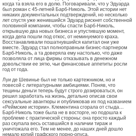
когда та взяла его в долю. Поговаривали, что у Эдуарда
был роман с 45-летней Барб-Николь. Этой истории нет
никаких документальных подтверждений, но несколько
лет спустя уже женившийся Эдуард рискнет собственной
половиной компании, чтобы спасти Барб-Николь,
открывшую два новых бизнеса и упустившую момент,
когда дела пошли под откос, от неминуемого краха.
Восстанавливали пошатнувшийся капитал они уже
вместе. Эдуард стал полноправным бизнес-партнером
Барб-Николь, а та доверяла ему настолько, что даже
позволяла от лица фирмы отказывать в денежном
довольствии ее зятю, чьи финансовые аппетиты росли
год от года.
Луи де Шевинье был не только картежником, но и
повесой с литературными амбициями. Поняв, что
тещины деньги теперь будут строго дозироваться, он
решил заработать на жизнь, детально описав свои
сексуальные авантюры и опубликовав их под названием
«Реймские истории». Клементина сгорала от стыда…
Барб-Николь тоже была не в восторге, но подошла к
проблеме с практической стороны: она просто каждый
раз скупала весь оставшийся в наличии тираж и
уничтожала его. Тем не менее, до наших дней дошло
немало копий графского порно-опуса.