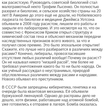
как расистскую. Руководить советской биологией стал
малограмотный некто Трофим Лысенко. Он полностью
разорил и биологию, и сельское хозяйство страны на 20
лет! В Америке до этого ещё не дошли, но Нобелевского
лауреата по биологии и медицине Джеймса Уотсона
объявили в 2008 году расистом, лишили его работы и
закрыли его лабораторию. И это несмотря на то, что он
совместно с Френсисом Криком открыл структуру и
химический состав гена и объяснил механизм передачи
наследственных признаков всего живого, за что и
получил свою премию. Это было эпохальное открытие!
Скажите, кто лучше него разбирается в различиях между
расами? Конечно, либералы, провозгласившие
отсутствие любых различий вообще! Почему он расист?
Он не называл никого “низшей расой”, тем более не
требовал уничтожения какого бы то ни было народа. Он
как учёный рассуждал о неустранимых, природой
обусловленных различиях между расами и народами.
Новояз объявил его преступником.
В СССР были запрещены кибернетика, генетика и на
очереди была квантовая механика. Её объявили
буржуазной лженаукой. Однако до расправы дело не
дошло, хотя физики, работавшие над атомной бомбой,
уже готовились к отправке в лагеря. Бомба оказалась