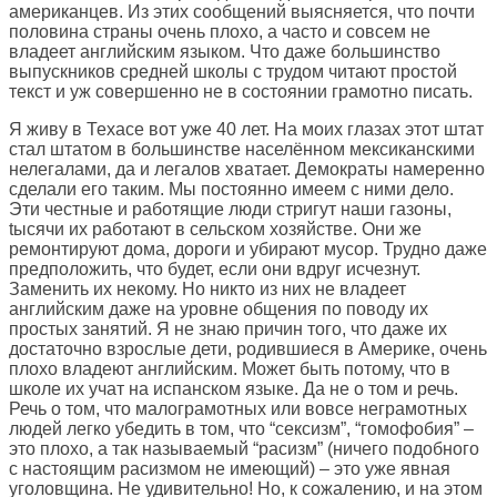
американцев. Из этих сообщений выясняется, что почти
половина страны очень плохо, а часто и совсем не
владеет английским языком. Что даже большинство
выпускников средней школы с трудом читают простой
текст и уж совершенно не в состоянии грамотно писать.
Я живу в Техасе вот уже 40 лет. На моих глазах этот штат
стал штатом в большинстве населённом мексиканскими
нелегалами, да и легалов хватает. Демократы намеренно
сделали его таким. Мы постоянно имеем с ними дело.
Эти честные и работящие люди стригут наши газоны,
tысячи их работают в сельском хозяйстве. Они же
ремонтируют дома, дороги и убирают мусор. Трудно даже
предположить, что будет, если они вдруг исчезнут.
Заменить их некому. Но никто из них не владеет
английским даже на уровне общения по поводу их
простых занятий. Я не знаю причин того, что даже их
достаточно взрослые дети, родившиеся в Америке, очень
плохо владеют английским. Может быть потому, что в
школе их учат на испанском языке. Да не о том и речь.
Речь о том, что малограмотных или вовсе неграмотных
людей легко убедить в том, что “сексизм”, “гомофобия” –
это плохо, а так называемый “расизм” (ничего подобного
с настоящим расизмом не имеющий) – это уже явная
уголовщина. Не удивительно! Но, к сожалению, и на этом