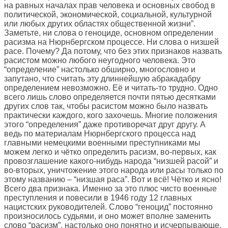
на равных началах прав человека и основных свобод в
политической, экономической, социальной, культурной
или любых других областях общественной жизни”.
Заметьте, ни слова о геноциде, основном определении
расизма на Нюрнбергском процессе. Ни слова о низшей
расе. Почему? Да потому, что без этих признаков назвать
расистом можно любого неугодного человека. Это
“определение” настолько обширно, многословно и
запутано, что считать эту длиннейшую абракадабру
определением невозможно. Её и читать-то трудно. Одно
всего лишь слово определяется почти пятью десятками
других слов так, чтобы расистом можно было назвать
практически каждого, кого захочешь. Многие положения
этого “определения” даже противоречат друг другу. А
ведь по материалам Нюрнбергского процесса над
главными немецкими военными преступниками мы
можем легко и чётко определить расизм, во-первых, как
провозглашение какого-нибудь народа “низшей расой” и
во-вторых, уничтожение этого народа или расы только по
этому названию – “низшая раса”. Вот и всё! Чётко и ясно!
Всего два признака. Именно за это плюс чисто военные
преступления и повесили в 1946 году 12 главных
нацистских руководителей. Слово “геноцид” постоянно
произносилось судьями, и оно может вполне заменить
слово “расизм”, настолько оно понятно и исчерпывающе.