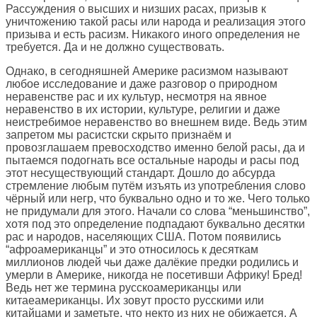
Рассуждения о высших и низших расах, призыв к
уничтожению такой расы или народа и реализация этого
призыва и есть расизм. Никакого иного определения не
требуется. Да и не должно существовать.
Однако, в сегодняшней Америке расизмом называют
любое исследование и даже разговор о природном
неравенстве рас и их культур, несмотря на явное
неравенство в их истории, культуре, религии и даже
неистребимое неравенство во внешнем виде. Ведь этим
запретом мы расистски скрыто признаём и
провозглашаем превосходство именно белой расы, да и
пытаемся подогнать все остальные народы и расы под
этот несуществующий стандарт. Дошло до абсурда
стремление любым путём изъять из употребления слово
чёрный или негр, что буквально одно и то же. Чего только
не придумали для этого. Начали со слова “меньшинство”,
хотя под это определение подпадают буквально десятки
рас и народов, населяющих США. Потом появились
“афроамериканцы” и это относилось к десяткам
миллионов людей чьи даже далёкие предки родились и
умерли в Америке, никогда не посетивши Африку! Бред!
Ведь нет же термина русскоамериканцы или
китаеамериканцы. Их зовут просто русскими или
китайцами и заметьте, что некто из них не обижается. А