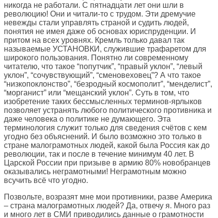
никогда не работали. С пятнадцати лет они шли в
революцию! Они и читали-то с трудом. Эти дремучие
невежды стали управлять страной и судить людей,
понятия не имея даже об основах юриспруденции. И
притом на всех уровнях. Кремль только давал так
называемые УСТАНОВКИ, служившие трафаретом для
широкого пользования. Понятно ли современному
читателю, что такое “попутчик”, “правый уклон”, “левый
уклон”, “сочувствующий”, “сменовеховец”? А что такое
“низкопоклонство”, “безродный космополит”, “менделист”,
“морганист” или “мещанский уклон”. Суть в том, что
изобретение таких бессмысленных терминов-ярлыков
позволяет устранять любого политического противника и
даже человека о политике не думающего. Эта
терминология служит только для сведения счётов с кем
угодно без объяснений. И было возможно это только в
стране малограмотных людей, какой была Россия как до
революции, так и после в течение минимум 40 лет. В
Царской России при призыве в армию 80% новобранцев
оказывались неграмотными! Неграмотным можно
всучить всё что угодно.
Позвольте, возразят мне мои противники, разве Америка
– страна малограмотных людей? Да, отвечу я. Много раз
и много лет в СМИ приводились данные о грамотности