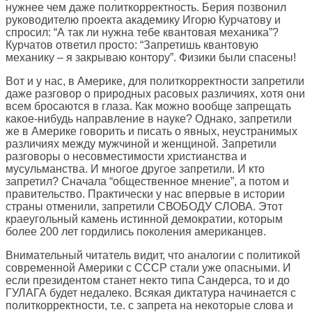
нужнее чем даже политкорректность. Берия позвонил
руководителю проекта академику Игорю Курчатову и
спросил: “А так ли нужна тебе квантовая механика”?
Курчатов ответил просто: “Запретишь квантовую
механику – я закрываю контору”. Физики были спасены!
Вот и у нас, в Америке, для политкорректности запретили
даже разговор о природных расовых различиях, хотя они
всем бросаются в глаза. Как можно вообще запрещать
какое-нибудь направление в науке? Однако, запретили
же в Америке говорить и писать о явных, неустранимых
различиях между мужчиной и женщиной. Запретили
разговоры о несовместимости христианства и
мусульманства. И многое другое запретили. И кто
запретил? Сначала “общественное мнение”, а потом и
правительство. Практически у нас впервые в истории
страны отменили, запретили СВОБОДУ СЛОВА. Этот
краеугольный камень истинной демократии, которым
более 200 лет гордились поколения американцев.
Внимательный читатель видит, что аналогии с политикой
современной Америки с СССР стали уже опасными. И
если президентом станет некто типа Сандерса, то и до
ГУЛАГА будет недалеко. Всякая диктатура начинается с
политкорректности, т.е. с запрета на некоторые слова и