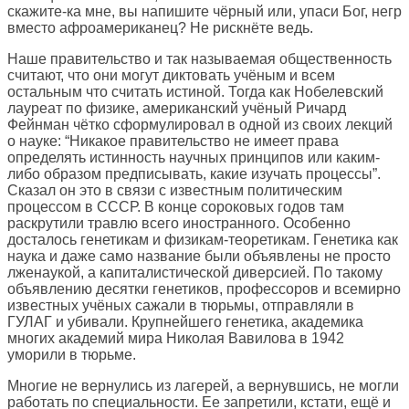
скажите-ка мне, вы напишите чёрный или, упаси Бог, негр
вместо афроамериканец? Не рискнёте ведь.
Наше правительство и так называемая общественность
считают, что они могут диктовать учёным и всем
остальным что считать истиной. Тогда как Нобелевский
лауреат по физике, американский учёный Ричард
Фейнман чётко сформулировал в одной из своих лекций
о науке: “Никакое правительство не имеет права
определять истинность научных принципов или каким-
либо образом предписывать, какие изучать процессы”.
Сказал он это в связи с известным политическим
процессом в СССР. В конце сороковых годов там
раскрутили травлю всего иностранного. Особенно
досталось генетикам и физикам-теоретикам. Генетика как
наука и даже само название были объявлены не просто
лженаукой, а капиталистической диверсией. По такому
объявлению десятки генетиков, профессоров и всемирно
известных учёных сажали в тюрьмы, отправляли в
ГУЛАГ и убивали. Крупнейшего генетика, академика
многих академий мира Николая Вавилова в 1942
уморили в тюрьме.
Многие не вернулись из лагерей, а вернувшись, не могли
работать по специальности. Ее запретили, кстати, ещё и