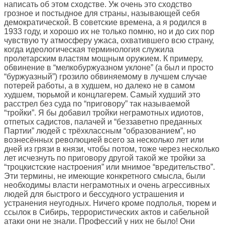
написать об этом сходстве. Уж очень это сходство
грозное и постыдное для страны, называющей себя
демократической. В советские времена, а я родился в
1933 году, и хорошо их не только помню, но и до сих пор
чувствую ту атмосферу ужаса, охватившего всю страну,
когда идеологическая терминология служила
пролетарским властям мощным оружием. К примеру,
обвинение в “мелкобуржуазном уклоне” (а был и просто
“буржуазный”) грозило обвиняемому в лучшем случае
потерей работы, а в худшем, но далеко не в самом
худшем, тюрьмой и концлагерем. Самый худший это
расстрел без суда по “приговору” так называемой
“тройки”. Я бы добавил тройки неграмотных идиотов,
отпетых садистов, палачей и “беззаветно преданных
Партии” людей с трёхклассным “образованием”, но
вознесённых революцией всего за несколько лет или
дней из грязи в князи, чтобы потом, тоже через несколько
лет исчезнуть по приговору другой такой же тройки за
“троцкистские настроения” или мнимое “вредительство”.
Эти термины, не имеющие конкретного смысла, были
необходимы власти неграмотных и очень агрессивных
людей для быстрого и бессудного устрашения и
устранения неугодных. Ничего кроме подполья, тюрем и
ссылок в Сибирь, террористических актов и сабельной
атаки они не знали. Профессий у них не было! Они