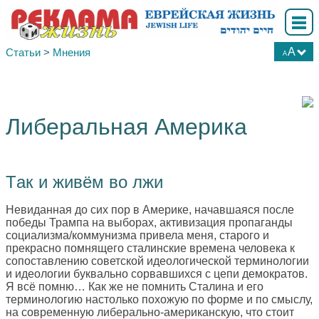
A
Статьи
>
Мнения
A
А
А
А
Либеральная Америка
Tак и живём во лжи
Невиданная до сих пор в Америке, начавшаяся после
победы Трампа на выборах, активизация пропаганды
социализма/коммунизма привела меня, старого и
прекрасно помнящего сталинские времена человека к
сопоставлению советской идеологической терминологии
и идеологии буквально сорвавшихся с цепи демократов.
Я всё помню… Как же не помнить Сталина и его
терминологию настолько похожую по форме и по смыслу,
на современную либерально-американскую, что стоит