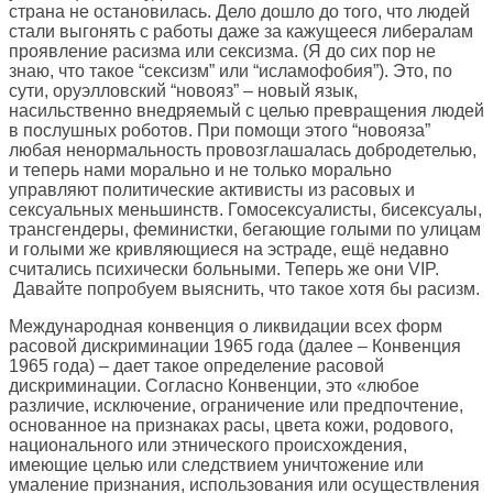
страна не остановилась. Дело дошло до того, что людей
стали выгонять с работы даже за кажущееся либералам
проявление расизма или сексизма. (Я до сих пор не
знаю, что такое “сексизм” или “исламофобия”). Это, по
сути, оруэлловский “новояз” – новый язык,
насильственно внедряемый с целью превращения людей
в послушных роботов. При помощи этого “новояза”
любая ненормальность провозглашалась добродетелью,
и теперь нами морально и не только морально
управляют политические активисты из расовых и
сексуальных меньшинств. Гомосексуалисты, бисексуалы,
трансгендеры, феминистки, бегающие голыми по улицам
и голыми же кривляющиеся на эстраде, ещё недавно
считались психически больными. Теперь же они VIP.
Давайте попробуем выяснить, что такое хотя бы расизм.
Международная конвенция о ликвидации всех форм
расовой дискриминации 1965 года (далее – Конвенция
1965 года) – дает такое определение расовой
дискриминации. Согласно Конвенции, это «любое
различие, исключение, ограничение или предпочтение,
основанное на признаках расы, цвета кожи, родового,
национального или этнического происхождения,
имеющие целью или следствием уничтожение или
умаление признания, использования или осуществления