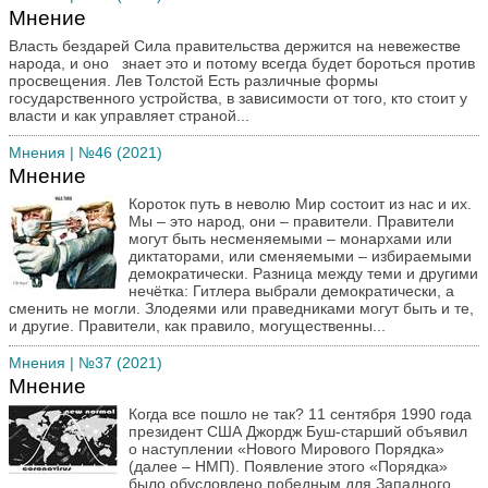
Мнение
Власть бездарей Сила правительства держится на невежестве
народа, и оно знает это и потому всегда будет бороться против
просвещения. Лев Толстой Есть различные формы
государственного устройства, в зависимости от того, кто стоит у
власти и как управляет страной...
Мнения
| №46 (2021)
Мнение
Короток путь в неволю Мир состоит из нас и их.
Мы – это народ, они – правители. Правители
могут быть несменяемыми – монархами или
диктаторами, или сменяемыми – избираемыми
демократически. Разница между теми и другими
нечётка: Гитлера выбрали демократически, а
сменить не могли. Злодеями или праведниками могут быть и те,
и другие. Правители, как правило, могущественны...
Мнения
| №37 (2021)
Мнение
Когда все пошло не так? 11 сентября 1990 года
президент США Джордж Буш-старший объявил
о наступлении «Нового Мирового Порядка»
(далее – НМП). Появление этого «Порядка»
было обусловлено победным для Западного