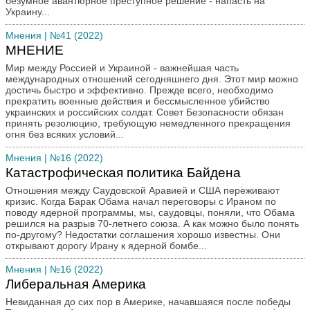
безумное авантюрное преступное решение - напасть на
Молодежная страница
Украину...
Новости
Мнения
| №41 (2022)
Письмо в редакцию
МНЕНИЕ
По страницам романа
Мир между Россией и Украиной - важнейшая часть
Политический ликбез
международных отношений сегодняшнего дня. Этот мир можно
достичь быстро и эффективно. Прежде всего, необходимо
Преступление и наказание
прекратить военные действия и бессмысленное убийство
Путешествия
украинских и российских солдат. Совет Безопасности обязан
принять резолюцию, требующую немедленного прекращения
Ретроспектива
огня без всяких условий...
Спорт
Мнения
| №16 (2022)
Творчество наших читателей
Катастрофическая политика Байдена
Театр и кино
Отношения между Саудовской Аравией и США переживают
Трибуна
кризис. Когда Барак Обама начал переговоры с Ираном по
поводу ядерной программы, мы, саудовцы, поняли, что Обама
Юмор
решился на разрыв 70-летнего союза. А как можно было понять
по-другому? Недостатки соглашения хорошо известны. Они
открывают дорогу Ирану к ядерной бомбе...
Мнения
| №16 (2022)
Либеральная Америка
Невиданная до сих пор в Америке, начавшаяся после победы