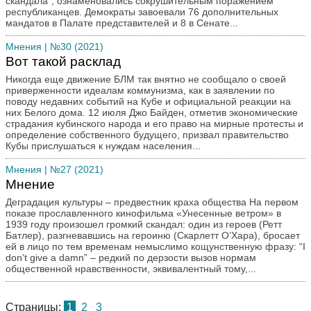
скандала”, ознаменовались сокрушительным поражением
республиканцев. Демократы завоевали 76 дополнительных
мандатов в Палате представителей и 8 в Сенате...
Мнения
| №30 (2021)
Вот такой расклад
Никогда еще движение БЛМ так внятно не сообщало о своей
приверженности идеалам коммунизма, как в заявлении по
поводу недавних событий на Кубе и официальной реакции на
них Белого дома. 12 июля Джо Байден, отметив экономические
страдания кубинского народа и его право на мирные протесты и
определение собственного будущего, призвал правительство
Кубы прислушаться к нуждам населения...
Мнения
| №27 (2021)
Мнение
Деградация культуры – предвестник краха общества На первом
показе прославленного кинофильма «Унесенные ветром» в
1939 году произошел громкий скандал: один из героев (Ретт
Батлер), разгневавшись на героиню (Скарлетт О’Хара), бросает
ей в лицо по тем временам немыслимо кощунственную фразу: “I
don’t give a damn” – редкий по дерзости вызов нормам
общественной нравственности, эквивалентный тому,...
Страницы:
1
2
3