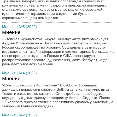
Трампа на выборах, активизация пропаганды социализма/
коммунизма привела меня, старого и прекрасно помнящего
сталинские времена человека к сопоставлению советской
идеологической терминологии и идеологии буквально
сорвавшихся с цепи демократов...
Мнения
| №5 (2022)
Мнение
Литовская журналистка Бируте Вишняускайте интервьюирует
Андрея Илларионова – Постоянно идут разговоры о том, что
Россия скоро нападет на Украину. Социальные сети просто
взрываются от такой информации и комментариев. Вы сказали в
конце прошлого года, что Россия и США провоцируют,
распространяют пропаганду, возможно, даже блефуют, когда
речь идет о возможной войне...
Мнения
| №4 (2022)
Мнение
>2Что произошло в Колливилле? В субботу, 15 января,
джихадист ворвался в синагогу Beth Israel в Колливилле, штат
Техас, и захватил заложников. Он потребовал освободить
осужденную джихадистку-террористку Аафию Сиддики. После
12-часового противостояния преступника удалось уничтожить, а
заложники были освобождены...
Мнения
| №2 (2022)