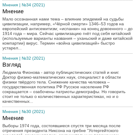
Мнения
| №34 (2021)
Мнение
Мало осознанная нами тема – влияние эпидемий на судьбы
цивилизации, например, «Чёрной смерти» 1346–53 годов на
европейский антисемитизм; «испанки» на конец довоенного – до
1914 года – мира. Сейчас цивилизацию гнёт под себя китайский
(используемые варианты названия – уханьский и даже китайской
компартии) вирус. Термин «война цивилизаций» быстро
устарел...
Мнения
| №32 (2021)
Взгляд
Людмила Фионова - автор публицистических статей и книг.
Доктор физико-математических наук, специалист в области
физики твёрдого тела. Снижение качества человека –
государственная политика РФ Русское население РФ
сокращается – озабочены патриоты-демографы. Но говорить
стоит не только о количественных характеристиках, но и о
качественных...
Мнения
| №30 (2021)
Мнение
Выборы 1974 года, состоявшиеся спустя три месяца после
отречения президента Никсона на гребне “Уотергейтского