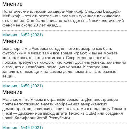
Мнение
Политические иллюзии Баадера-Мейнхоф Синдром Баадера-
Мейнхоф – это относительно недавно изученное психическое
отклонение. Оно было описано как отдельный психологический
феномен около 20 лет назад...
Мнения
| №52 (2021)
Мнение
Быть черным в Америке сегодня – это примерно как быть
футбольным мячом: вами все время играют, и вы не можете
контролировать, кто и как играет. Современная политика,
похоже, требует от каждого, кто хочет достичь успеха, заявлений
о том, что он озабочен помощью черным. К сожалению,
заявлять о помощи и на самом деле помогать – это разные
вещи...
Мнения
| №50 (2021)
Мнение
Мы знаем, что живем в странные времена. Для иностранцев
почти непостижимо видеть изображения американских
демонстрантов, размахивающих плакатами в поддержку Тексита
(Texit — движение за выход штата Техас из США) или создания
новой Калифорнийской Республики...
Мнения
| №49 (2021)