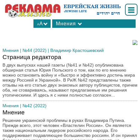
A
Мнения
A
А
Все рубрики
А
В мире
А
Мнения
| №44 (2022) | Владимир Крастошевский
Ваш досуг
Страница редактора
Вопрос-ответ
В двух выпусках нашей газеты (№41 и №42) опубликована
Для вас, женщины
обширная статья Юрия Польского о том, как по его мнению
можно остановить войну и «быстро и эффективно достичь мира
Интересные факты
между Россией и Украиной». В РиЖ №42 представлены также
Калейдоскоп
отзывы на его статью двух знакомых автору публицистов, причем
оба, не сговариваясь, называют предлагаемые им решения
Книжные новинки
утопическими. И здесь я с ними полностью согласен...
Культхроники
Мнения
| №42 (2022)
Личности в истории
Мнение
Медицина
Решение украинской проблемы в руках Владимира Путина.
Мнения
Прежде всего, этот человек «Властелин России». Он является
также национальным лидером российского народа. Его
Мода
поддерживает подавляющее большинство россиян. И он принял