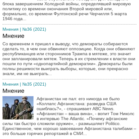
блока завершением Холодной войны, определявшей мировую
политику со времени окончания Второй мировой или,
формально, со времени Фултонской речи Черчилля 5 марта
1946 года...
Мнения
| №36 (2021)
Мнение
Cо временем я пришел к выводу, что демократы собираются
сделать то, в чем они обвиняют оппозицию. Когда они обвиняют
республиканцев или сторонников Трампа в мятеже, это значит
они запланировали мятеж. Теперь в их стремлении к власти они
пошли по пути «однопартийной демократии». Демократы были
полны решимости выиграть выборы, которые, они прекрасно
знали, им не выиграть...
Мнения
| №35 (2021)
Мнение
Афганистан не пал: его никогда не было
«Коллапс Афганистана: разведка США
ошиблась?», - спрашивает ABC News.
«Афганистан – ваша вина», - вопит Том Николс
в интервью The Atlantic. «Почему афганские
силы так быстро сложили оружие», - размышляет Politico.
Единственное, чем хорошо завоевание Афганистана талибами –
это больше горячих репортажей в СМИ...