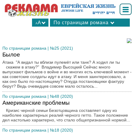
A
По страницам романа
A
А
Все рубрики
А
В мире
А
По страницам романа
| №25 (2021)
Ваш досуг
Былое
Вопрос-ответ
Атака "А видал ты вблизи пулемёт или танк? А ходил ли ты
Для вас, женщины
скажем в атаку?" Владимир Высоцкий Сейчас много
выпускают фильмов о войне и во многих есть ключевой момент -
Интересные факты
как советские солдаты идут в атаку. И меня заинтересовало, а
Калейдоскоп
как оно было по-настоящему? Откуда постановщики фактуру
берут? Ведь очевидцев совсем мало осталось...
Книжные новинки
По страницам романа
| №48 (2020)
Культхроники
Американские проблемы
Личности в истории
Кризис черной семьи Безотцовщина составляет одну из
Медицина
наиболее характерных реалий черного гетто. Такое положение
Мнения
дел настолько характерно, что стало общепризнанной нормой...
Мода
По страницам романа
| №18 (2020)