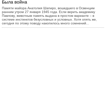
Молодежная страница
Была война
Новости
Памяти майора Анатолия Шапиро, вошедшего в Освенцим
ранним утром 27 января 1945 года. Если верить академику
Письмо в редакцию
Павлову, животным память выдана в простом варианте – в
системе инстинктов безусловных и условных. Хотя опять же,
По страницам романа
сегодня по этому поводу накопилось много сомнений...
Политический ликбез
Преступление и наказание
Путешествия
Ретроспектива
Спорт
Творчество наших читателей
Театр и кино
Трибуна
Юмор