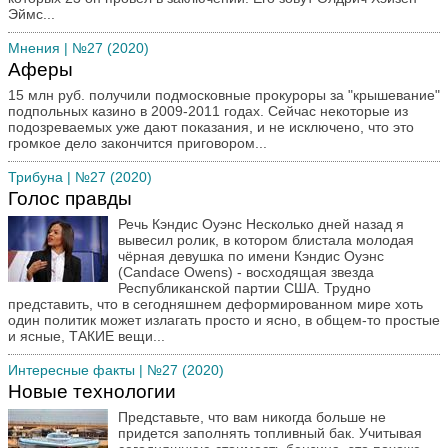
Эймс...
Мнения
| №27 (2020)
Аферы
15 млн руб. получили подмосковные прокуроры за "крышевание"
подпольных казино в 2009-2011 годах. Сейчас некоторые из
подозреваемых уже дают показания, и не исключено, что это
громкое дело закончится приговором...
Трибуна
| №27 (2020)
Голос правды
Речь Кэндис Оуэнс Несколько дней назад я
вывесил ролик, в котором блистала молодая
чёрная девушка по имени Кэндис Оуэнс
(Candace Owens) - восходящая звезда
Республиканской партии США. Трудно
представить, что в сегодняшнем деформированном мире хоть
один политик может излагать просто и ясно, в общем-то простые
и ясные, ТАКИЕ вещи...
Интересные факты
| №27 (2020)
Новые технологии
Представьте, что вам никогда больше не
придется заполнять топливный бак. Учитывая