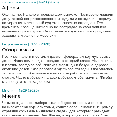
Личности в истории
| №29 (2020)
Аферы
Окончание. Начало в предыдущем выпуске. Палиццоло лишили
депутатской неприкосновенности, судили и посадили в тюрьму,
но через пять лет новый суд его полностью оправдал. Тем
временем Козенца нисколько не пострадал за свои попытки
помешать правосудию. Он оставался в должности и продолжал
защищать мафию по мере сил...
Ретроспектива
| №29 (2020)
Обзор печати
Посчитал налоги и остался должен федералам круглую сумму
денег. Наша семья едва попадает в средний класс. Мы платили
и платим всегда за всё, включая мортгидж и безумно дорогое
обучение детей. Оба работаем здесь все эти годы. Оба учились
за свой счёт, чтобы иметь возможность работать и платить по
счетам. Часто работали на двух работах, чтобы выжить. Живём
мы, по сути, от чека до чека...
Мнения
| №29 (2020)
Мнение
Четыре года наша либеральная общественность и те, кто
называют себя журналистами, холят в себе ненависть к Трампу,
отравляя сознание миллионов людей, для которых президент
стал олицетворением Зла. Факты, говорящие о заслугах 45-го