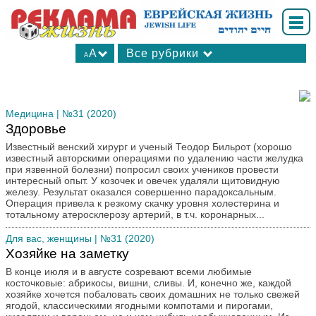
A
Все рубрики
A
А
В мире
А
Ваш досуг
А
Вопрос-ответ
Медицина
| №31 (2020)
Здоровье
Для вас, женщины
Известный венский хирург и ученый Теодор Бильрот (хорошо
Интересные факты
известный авторскими операциями по удалению части желудка
Калейдоскоп
при язвенной болезни) попросил своих учеников провести
интересный опыт. У козочек и овечек удаляли щитовидную
Книжные новинки
железу. Результат оказался совершенно парадоксальным.
Культхроники
Операция привела к резкому скачку уровня холестерина и
тотальному атеросклерозу артерий, в т.ч. коронарных...
Личности в истории
Для вас, женщины
| №31 (2020)
Медицина
Хозяйке на заметку
Мнения
В конце июля и в августе созревают всеми любимые
Мода
косточковые: абрикосы, вишни, сливы. И, конечно же, каждой
Молодежная страница
хозяйке хочется побаловать своих домашних не только свежей
ягодой, классическими ягодными компотами и пирогами,
Новости