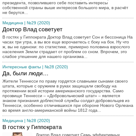
президента, позволившего себе поставить интересы
собственной страны выше интересов большого мира, в расчёт
не берутся...
Медицина
| №29 (2020)
Доктор Влад советует
В гостях у Гиппократа Доктор Влад советует Сон и бессоница На
часах три утра, а вы все еще ворочаетесь с боку на бок. Ну что
ж, вы не одиноки: по статистике, примерно половина взрослого
населения Земли страдает от проблем со сном. Впрочем, это
слабое утешение для нашего организма...
Интересные факты
| №28 (2020)
Да, были люди…
Жители Теннесси по праву гордятся славными сынами своего
штата, которые с оружием в руках защищали свободу на
протяжении всей истории американского государства. Само
прозвище Теннесси – «Добровольческий штат» – является
знаком признания доблестной службы солдат-добровольцев из
Теннесси, особенно отличившихся при обороне Нового Орлеана
во время англо-американской войны 1812 года...
Медицина
| №28 (2020)
В гостях у Гиппократа
Доктор Влад советует Семь эффективных