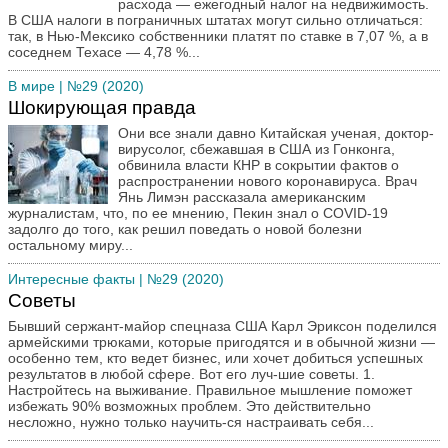
расхода — ежегодный налог на недвижимость.
В США налоги в пограничных штатах могут сильно отличаться:
так, в Нью-Мексико собственники платят по ставке в 7,07 %, а в
соседнем Техасе — 4,78 %...
В мире
| №29 (2020)
Шокирующая правда
Они все знали давно Китайская ученая, доктор-
вирусолог, сбежавшая в США из Гонконга,
обвинила власти КНР в сокрытии фактов о
распространении нового коронавируса. Врач
Янь Лимэн рассказала американским
журналистам, что, по ее мнению, Пекин знал о COVID-19
задолго до того, как решил поведать о новой болезни
остальному миру...
Интересные факты
| №29 (2020)
Советы
Бывший сержант-майор спецназа США Карл Эриксон поделился
армейскими трюками, которые пригодятся и в обычной жизни —
особенно тем, кто ведет бизнес, или хочет добиться успешных
результатов в любой сфере. Вот его луч-шие советы. 1.
Настройтесь на выживание. Правильное мышление поможет
избежать 90% возможных проблем. Это действительно
несложно, нужно только научить-ся настраивать себя...