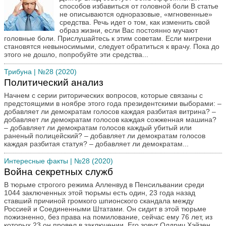
способов избавиться от головной боли В статье
не описываются одноразовые, «мгновенные»
средства. Речь идет о том, как изменить свой
образ жизни, если Вас постоянно мучают
головные боли. Прислушайтесь к этим советам. Если мигрени
становятся невыносимыми, следует обратиться к врачу. Пока до
этого не дошло, попробуйте эти средства...
Трибуна
| №28 (2020)
Политический анализ
Начнем с серии риторических вопросов, которые связаны с
предстоящими в ноябре этого года президентскими выборами: –
добавляет ли демократам голосов каждая разбитая витрина? –
добавляет ли демократам голосов каждая сожженная машина?
– добавляет ли демократам голосов каждый убитый или
раненый полицейский? – добавляет ли демократам голосов
каждая разбитая статуя? – добавляет ли демократам...
Интересные факты
| №28 (2020)
Война секретных служб
В тюрьме строгого режима Алленвуд в Пенсильвании среди
1044 заключенных этой тюрьмы есть один, 23 года назад
ставший причиной громкого шпионского скандала между
Россией и Соединенными Штатами. Он сидит в этой тюрьме
пожизненно, без права на помилование, сейчас ему 76 лет, из
которых 23 он провел в заключении. Его зовут Олдрич Хэйзен