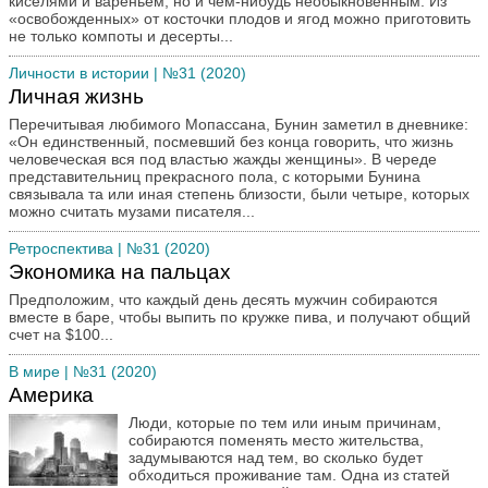
киселями и вареньем, но и чем-нибудь необыкновенным. Из
«освобожденных» от косточки плодов и ягод можно приготовить
Письмо в редакцию
не только компоты и десерты...
По страницам романа
Личности в истории
| №31 (2020)
Политический ликбез
Личная жизнь
Преступление и наказание
Перечитывая любимого Мопассана, Бунин заметил в дневнике:
Путешествия
«Он единственный, посмевший без конца говорить, что жизнь
человеческая вся под властью жажды женщины». В череде
Ретроспектива
представительниц прекрасного пола, с которыми Бунина
Спорт
связывала та или иная степень близости, были четыре, которых
можно считать музами писателя...
Творчество наших читателей
Ретроспектива
| №31 (2020)
Театр и кино
Экономика на пальцах
Трибуна
Предположим, что каждый день десять мужчин собираются
Юмор
вместе в баре, чтобы выпить по кружке пива, и получают общий
счет на $100...
В мире
| №31 (2020)
Америка
Люди, которые по тем или иным причинам,
собираются поменять место жительства,
задумываются над тем, во сколько будет
обходиться проживание там. Одна из статей