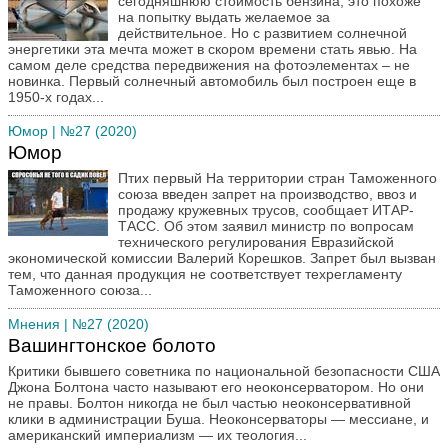
сегодняшнюю стоимость бензина, это похоже
на попытку выдать желаемое за
действительное. Но с развитием солнечной
энергетики эта мечта может в скором времени стать явью. На
самом деле средства передвижения на фотоэлементах – не
новинка. Первый солнечный автомобиль был построен еще в
1950-х годах...
Юмор
| №27 (2020)
Юмор
Птих первый На территории стран Таможенного
союза введен запрет на производство, ввоз и
продажу кружевных трусов, сообщает ИТАР-
ТАСС. Об этом заявил министр по вопросам
технического регулирования Евразийской
экономической комиссии Валерий Корешков. Запрет был вызван
тем, что данная продукция не соответствует техрегламенту
Таможенного союза...
Мнения
| №27 (2020)
Вашингтонское болото
Критики бывшего советника по национальной безопасности США
Джона Болтона часто называют его неоконсерватором. Но они
не правы. Болтон никогда не был частью неоконсервативной
клики в администрации Буша. Неоконсерваторы — мессиане, и
американский империализм — их теология...