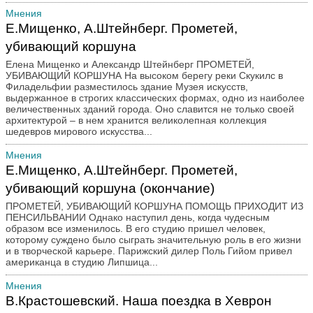
Мнения
Письмо в редакцию
Е.Мищенко, А.Штейнберг. Прометей,
По страницам романа
убивающий коршуна
Политический ликбез
Елена Мищенко и Александр Штейнберг ПРОМЕТЕЙ,
Преступление и наказание
УБИВАЮЩИЙ КОРШУНА На высоком берегу реки Скукилс в
Филадельфии разместилось здание Музея искусств,
Путешествия
выдержанное в строгих классических формах, одно из наиболее
Ретроспектива
величественных зданий города. Оно славится не только своей
архитектурой – в нем хранится великолепная коллекция
Спорт
шедевров мирового искусства...
Творчество наших читателей
Мнения
Театр и кино
Е.Мищенко, А.Штейнберг. Прометей,
Трибуна
убивающий коршуна (окончание)
Юмор
ПРОМЕТЕЙ, УБИВАЮЩИЙ КОРШУНА ПОМОЩЬ ПРИХОДИТ ИЗ
ПЕНСИЛЬВАНИИ Однако наступил день, когда чудесным
образом все изменилось. В его студию пришел человек,
которому суждено было сыграть значительную роль в его жизни
и в творческой карьере. Парижский дилер Поль Гийом привел
американца в студию Липшица...
Мнения
В.Крастошевский. Наша поездка в Хеврон