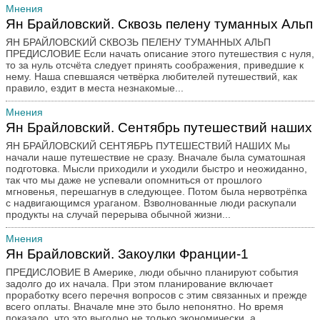
Мнения
Ян Брайловский. Сквозь пелену туманных Альп
ЯН БРАЙЛОВСКИЙ СКВОЗЬ ПЕЛЕНУ ТУМАННЫХ АЛЬП
ПРЕДИСЛОВИЕ Если начать описание этого путешествия с нуля,
то за нуль отсчёта следует принять соображения, приведшие к
нему. Наша спевшаяся четвёрка любителей путешествий, как
правило, ездит в места незнакомые...
Мнения
Ян Брайловский. Сентябрь путешествий наших
ЯН БРАЙЛОВСКИЙ СЕНТЯБРЬ ПУТЕШЕСТВИЙ НАШИХ Мы
начали наше путешествие не сразу. Вначале была суматошная
подготовка. Мысли приходили и уходили быстро и неожиданно,
так что мы даже не успевали опомниться от прошлого
мгновенья, перешагнув в следующее. Потом была нервотрёпка
с надвигающимся ураганом. Взволнованные люди раскупали
продукты на случай перерыва обычной жизни...
Мнения
Ян Брайловский. Закоулки Франции-1
ПРЕДИСЛОВИЕ В Америке, люди обычно планируют события
задолго до их начала. При этом планирование включает
проработку всего перечня вопросов с этим связанных и прежде
всего оплаты. Вначале мне это было непонятно. Но время
показало, что это выгодно не только экономически, а