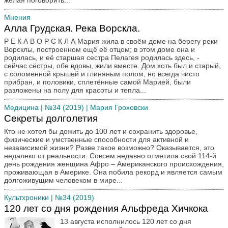
желая поговорить...
Мнения
Алла Грудская. Река Ворскла.
Р Е К А В О Р С К Л А Мария жила в своём доме на берегу реки
Ворсклы, построенном ещё её отцом; в этом доме она и
родилась, и её старшая сестра Пелагея родилась здесь, -
сейчас сёстры, обе вдовы, жили вместе. Дом хоть был и старый,
с соломенной крышей и глиняным полом, но всегда чисто
прибран, и половики, сплетённые самой Марией, были
разложены на полу для красоты и тепла...
Медицина
| №34 (2019) | Мария Гроховски
Секреты долголетия
Кто не хотел бы дожить до 100 лет и сохранить здоровье,
физические и умственные способности для активной и
независимой жизни? Разве такое возможно? Оказывается, это
недалеко от реальности. Совсем недавно отметила свой 114-й
день рождения женщина Афро – Американского происхождения,
проживающая в Америке. Она побила рекорд и является самым
долгоживущим человеком в мире...
Культхроники
| №34 (2019)
120 лет со дня рождения Альфреда Хичкока
13 августа исполнилось 120 лет со дня