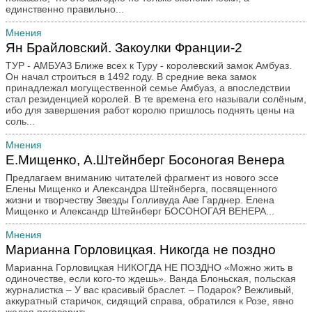
единственно правильно...
Мнения
Ян Брайловский. Закоулки Франции-2
ТУР - АМБУАЗ Ближе всех к Туру - королевский замок Амбуаз.
Он начал строиться в 1492 году. В средние века замок
принадлежал могущественной семье Амбуаз, а впоследствии
стал резиденцией королей. В те времена его называли солёным,
ибо для завершения работ королю пришлось поднять цены на
соль...
Мнения
Е.Мищенко, А.Штейнберг Босоногая Венера
Предлагаем вниманию читателей фрагмент из нового эссе
Елены Мищенко и Александра Штейнберга, посвященного
жизни и творчеству Звезды Голливуда Аве Гарднер. Елена
Мищенко и Александр Штейнберг БОСОНОГАЯ ВЕНЕРА...
Мнения
Марианна Горловицкая. Никогда не поздно
Марианна Горловицкая НИКОГДА НЕ ПОЗДНО «Можно жить в
одиночестве, если кого-то ждешь». Ванда Блоньская, польская
журналистка – У вас красивый браслет. – Подарок? Вежливый,
аккуратный старичок, сидящий справа, обратился к Розе, явно