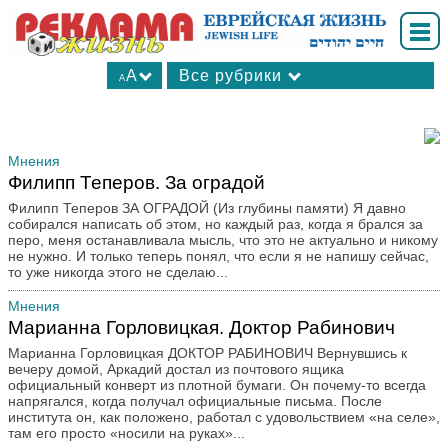
A
Все рубрики
A
А
В мире
А
Ваш досуг
А
Вопрос-ответ
Мнения
Филипп Теперов. За оградой
Для вас, женщины
Филипп Теперов ЗА ОГРАДОЙ (Из глубины памяти) Я давно
Интересные факты
собирался написать об этом, но каждый раз, когда я брался за
Калейдоскоп
перо, меня останавливала мысль, что это не актуально и никому
не нужно. И только теперь понял, что если я не напишу сейчас,
Книжные новинки
то уже никогда этого не сделаю...
Культхроники
Мнения
Личности в истории
Марианна Горловицкая. Доктор Рабинович
Медицина
Марианна Горловицкая ДОКТОР РАБИНОВИЧ Вернувшись к
Мнения
вечеру домой, Аркадий достал из почтового ящика
официальный конверт из плотной бумаги. Он почему-то всегда
Мода
напрягался, когда получал официальные письма. После
Молодежная страница
института он, как положено, работал с удовольствием «на селе»,
там его просто «носили на руках»...
Новости