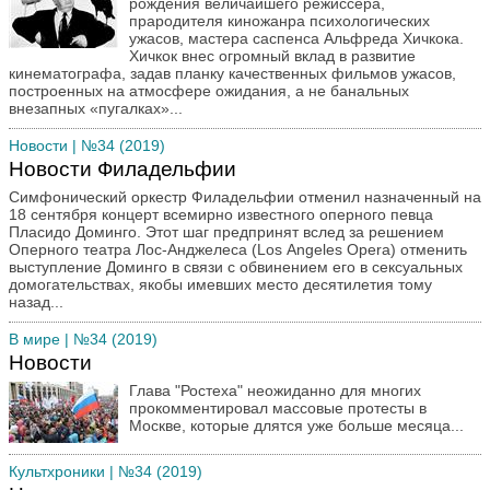
рождения величайшего режиссера,
прародителя киножанра психологических
ужасов, мастера саспенса Альфреда Хичкока.
Хичкок внес огромный вклад в развитие
кинематографа, задав планку качественных фильмов ужасов,
построенных на атмосфере ожидания, а не банальных
внезапных «пугалках»...
Новости
| №34 (2019)
Новости Филадельфии
Симфонический оркестр Филадельфии отменил назначенный на
18 сентября концерт всемирно известного оперного певца
Пласидо Доминго. Этот шаг предпринят вслед за решением
Оперного театра Лос-Анджелеса (Los Angeles Opera) отменить
выступление Доминго в связи с обвинением его в сексуальных
домогательствах, якобы имевших место десятилетия тому
назад...
В мире
| №34 (2019)
Новости
Глава "Ростеха" неожиданно для многих
прокомментировал массовые протесты в
Москве, которые длятся уже больше месяца...
Культхроники
| №34 (2019)