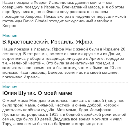
Наша поездка в Хеврон Исполнилась давняя мечта – мы
совершили поездку в Израиль. Впечатлений масса, и я об этом
еще буду писать, но сейчас я хочу рассказать о нашем
посещении Хеврона. Несколько раз в неделю от иерусалимской
гостиницы David Citadel отходит экскурсионный автобус в
Хеврон...
Мнения
В.Крастошевский. Израиль. Яффа
Наша поездка в Израиль. Яффа Мы с женой были в Израиле 20
лет назад. В тот раз мы, вместе с нашими друзьями из Дании,
встретились у общего товарища, живущего в Ариеле, городе за
т.н. «зеленой чертой». Это была замечательная поездка и
замечательное время, хотя бы потому, что мы были на 20 лет
моложе. Наш товарищ, Валера, возил нас на своей машине,
показывал Израиль...
Мнения
Юлия Щупак. О моей маме
О моей маме Мне давно хотелось написать о нашей (нас у нее
было трое) маме, сильной, честной и очень доброй, которой
досталась нелёгкая судьба. Моя мама, Дора Иосифовна
Пустыльник, родилась в 1913 г. в бедной еврейской религиозной
семье, где было 10 детей. Дедушка всё время молился и учил
Тору, а вся семья была на бабушке и старших детях...