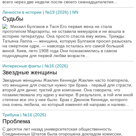
всего через две недели после своего семнадцатилетия...
Личности в истории
| №19 (2026) | NN
Судьбы
Михаил Булгаков и Тася Его первая жена не стала
прототипом Маргариты, не оставила мемуаров и не вошла в
историю литературы. Она просто спасла ему жизнь. Трижды.
Татьяна Лаппа — женщина, которую Булгаков просил разыскать
на смертном одре, — навсегда осталась его самой большой
виной. Киев, лето 1908 года Они познакомились в самом
подходящем для первой любви возрасте...
Интересные факты
| №16 (2026)
Звездные женщины
Звездные женщины Жаклин Кеннеди Жаклин часто повторяла,
что женщине для счастья нужно три брака - первый для страсти,
второй для денег, третий для компании. Она говорила, что
позаимствовала эту идею у матери. В результате, в той или иной
степени все это у нее было. Брак с Джоном Кеннеди, которого
она очень любила, но который изменял ей направо и налево...
Трибуна
| №16 (2026)
Проблема
С десяток лет назад университетская общественность
Соединенных Штатов была огорошена докладом комиссии,