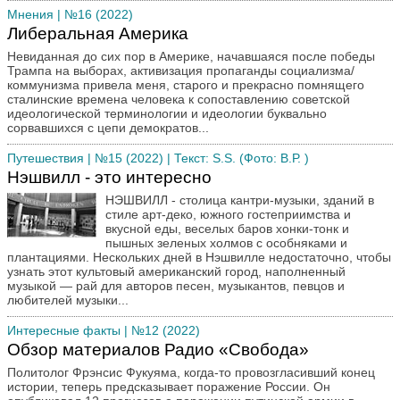
Мнения
| №16 (2022)
Либеральная Америка
Невиданная до сих пор в Америке, начавшаяся после победы
Трампа на выборах, активизация пропаганды социализма/
коммунизма привела меня, старого и прекрасно помнящего
сталинские времена человека к сопоставлению советской
идеологической терминологии и идеологии буквально
сорвавшихся с цепи демократов...
Путешествия
| №15 (2022) | Текст: S.S. (Фото: В.Р. )
Нэшвилл - это интересно
НЭШВИЛЛ - столица кантри-музыки, зданий в
стиле арт-деко, южного гостеприимства и
вкусной еды, веселых баров хонки-тонк и
пышных зеленых холмов с особняками и
плантациями. Нескольких дней в Нэшвилле недостаточно, чтобы
узнать этот культовый американский город, наполненный
музыкой — рай для авторов песен, музыкантов, певцов и
любителей музыки...
Интересные факты
| №12 (2022)
Обзор материалов Радио «Свобода»
Политолог Фрэнсис Фукуяма, когда-то провозгласивший конец
истории, теперь предсказывает поражение России. Он