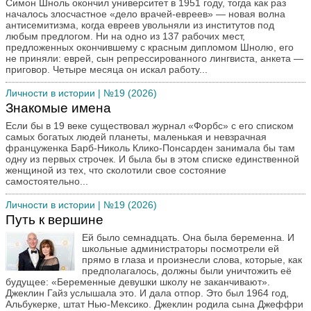
Симон Шноль окончил университет в 1951 году, тогда как раз
началось злосчастное «дело врачей-евреев» — новая волна
антисемитизма, когда евреев увольняли из институтов под
любым предлогом. Ни на одно из 137 рабочих мест,
предложенных окончившему с красным дипломом Шнолю, его
не приняли: еврей, сын репрессированного лингвиста, анкета —
приговор. Четыре месяца он искал работу...
Личности в истории
| №19 (2026)
Знакомые имена
Если бы в 19 веке существовал журнал «Форбс» с его списком
самых богатых людей планеты, маленькая и невзрачная
француженка Барб-Николь Клико-Понсарден занимала бы там
одну из первых строчек. И была бы в этом списке единственной
женщиной из тех, что сколотили свое состояние
самостоятельно...
Личности в истории
| №19 (2026)
Путь к вершине
Ей было семнадцать. Она была беременна. И
школьные администраторы посмотрели ей
прямо в глаза и произнесли слова, которые, как
предполагалось, должны были уничтожить её
будущее: «Беременные девушки школу не заканчивают».
Джеклин Гайз услышала это. И дала отпор. Это был 1964 год,
Альбукерке, штат Нью-Мексико. Джеклин родила сына Джеффри