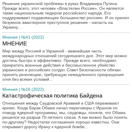
Решение украинской проблемы в руках Владимира Путина.
Прежде всего, этот человек «Властелин России». Он является
также национальным лидером российского народа. Его
поддерживает подавляющее большинство россиян. И он принял
безумное авантюрное преступное решение - напасть на
Украину...
Мнения
| №41 (2022)
МНЕНИЕ
Мир между Россией и Украиной - важнейшая часть
международных отношений сегодняшнего дня. Этот мир можно
достичь быстро и эффективно. Прежде всего, необходимо
прекратить военные действия и бессмысленное убийство
украинских и российских солдат. Совет Безопасности обязан
принять резолюцию, требующую немедленного прекращения
огня без всяких условий...
Мнения
| №16 (2022)
Катастрофическая политика Байдена
Отношения между Саудовской Аравией и США переживают
кризис. Когда Барак Обама начал переговоры с Ираном по
поводу ядерной программы, мы, саудовцы, поняли, что Обама
решился на разрыв 70-летнего союза. А как можно было понять
по-другому? Недостатки соглашения хорошо известны. Они
открывают дорогу Ирану к ядерной бомбе...