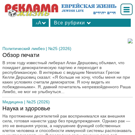
A
Все рубрики
A
А
В мире
А
Ваш досуг
А
Вопрос-ответ
Политический ликбез
| №25 (2026)
Обзор печати
Для вас, женщины
В этом году известный либерал Алан Дершовиц объявил, что
Интересные факты
покидает демократическую партию и переходит в
Калейдоскоп
республиканскую. В интервью с ведущим Newsmax Грегом
Келли Дершовиц сказал: «Я больше не хочу, чтобы меня ни при
Книжные новинки
каких условиях считали демократом. Я хочу видеть их
Культхроники
побежденными». Я, давний почитатель непревзойденного Раша
Лимбо, не мог не улыбнуться...
Личности в истории
Медицина
| №25 (2026)
Медицина
Наука и здоровье
Мнения
На протяжении десятилетий рак воспринимался как внешняя
Мода
сила, готовая нанести удар без предупреждения. Однако рак —
Молодежная страница
это не внешняя угроза, а нарушение функций собственных
клеток человека и способности иммунной системы распознавать
Новости