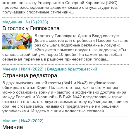
которая по заказу Университета Северной Каролины (UNC)
провела расследование академического статуса студентов,
получавших спортивные стипендии...
Медицина
| №15 (2026)
В гостях у Гиппократа
В гостях у Гиппократа Доктор Влад советует
Девять советов для стройности Наверняка ты не
раз слышала подобные рекламные лозунги:
«Эта диета поможет похудеть за неделю»; «Ты
станешь стройной уже через 10 дней». На самом деле любая
серьезная перемена в рационе принесет свои плоды...
Мнения
| №44 (2022) | Владимир Крастошевский
Страница редактора
В двух выпусках нашей газеты (№41 и №42) опубликована
обширная статья Юрия Польского о том, как по его мнению
можно остановить войну и «быстро и эффективно достичь мира
между Россией и Украиной». В РиЖ №42 представлены также
отзывы на его статью двух знакомых автору публицистов, причем
оба, не сговариваясь, называют предлагаемые им решения
утопическими. И здесь я с ними полностью согласен...
Мнения
| №42 (2022)
Мнение