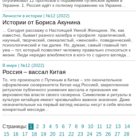
опубликовал 12 прогнозов о поражении путинской армии в
Украине. 1. Россия идёт к полному поражению на Украине...
Личности в истории
| №12 (2022)
Истории от Бориса Акунина
... Сегодня расскажу о Настоящей Умной Женщине. Ум, как
известно, бывает разного калибра и профиля: практический,
научный, творческий, смекалистый, «женский», поведенческий,
психологический и так далее. Но, думаю, самый главный тип
ума – тот, который позволяет человеку правильно относиться к
жизни. Люди нередко влюбляются в кого-то с одного взгляда...
В мире
| №12 (2022)
Россия – вассал Китая
То, что произошло с Путиным в Китае – это окончательное
оформление сюзеренитета Китая над Россией, закрепленное
ритуалом публичного унижения вассала и признания им
верховенства власти своего сюзерена. Символизм и ритуалы в
культуре китайцев имеют чрезвычайно важное значение. Даже
незначительные на первый взгляд нюансы несут в себе вполне
конкретный месседж...
Страницы:
1
2
3
4
5
6
7
8
9
10
11
12
13
14
15
16
17
18
19
20
21
22
23
24
25
26
27
28