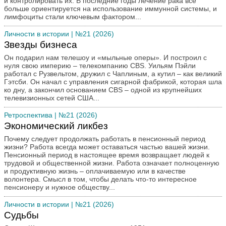
и контролировать их. В последние годы лечение рака всё
больше ориентируется на использование иммунной системы, и
Письмо в редакцию
лимфоциты стали ключевым фактором...
По страницам романа
Личности в истории
| №21 (2026)
Политический ликбез
Звезды бизнеса
Преступление и наказание
Он подарил нам телешоу и «мыльные оперы». И построил с
Путешествия
нуля свою империю – телекомпанию CBS. Уильям Пэйли
работал с Рузвельтом, дружил с Чаплиным, а кутил – как великий
Ретроспектива
Гэтсби. Он начал с управления сигарной фабрикой, которая шла
Спорт
ко дну, а закончил основанием CBS – одной из крупнейших
телевизионных сетей США...
Творчество наших читателей
Ретроспектива
| №21 (2026)
Театр и кино
Экономический ликбез
Трибуна
Почему следует продолжать работать в пенсионный период
Юмор
жизни? Работа всегда может оставаться частью вашей жизни.
Пенсионный период в настоящее время возвращает людей к
трудовой и общественной жизни. Работа означает полноценную
и продуктивную жизнь – оплачиваемую или в качестве
волонтера. Смысл в том, чтобы делать что-то интересное
пенсионеру и нужное обществу...
Личности в истории
| №21 (2026)
Судьбы