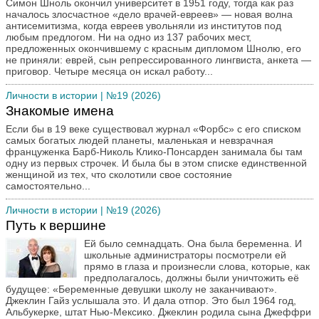
Симон Шноль окончил университет в 1951 году, тогда как раз
началось злосчастное «дело врачей-евреев» — новая волна
антисемитизма, когда евреев увольняли из институтов под
любым предлогом. Ни на одно из 137 рабочих мест,
предложенных окончившему с красным дипломом Шнолю, его
не приняли: еврей, сын репрессированного лингвиста, анкета —
приговор. Четыре месяца он искал работу...
Личности в истории
| №19 (2026)
Знакомые имена
Если бы в 19 веке существовал журнал «Форбс» с его списком
самых богатых людей планеты, маленькая и невзрачная
француженка Барб-Николь Клико-Понсарден занимала бы там
одну из первых строчек. И была бы в этом списке единственной
женщиной из тех, что сколотили свое состояние
самостоятельно...
Личности в истории
| №19 (2026)
Путь к вершине
Ей было семнадцать. Она была беременна. И
школьные администраторы посмотрели ей
прямо в глаза и произнесли слова, которые, как
предполагалось, должны были уничтожить её
будущее: «Беременные девушки школу не заканчивают».
Джеклин Гайз услышала это. И дала отпор. Это был 1964 год,
Альбукерке, штат Нью-Мексико. Джеклин родила сына Джеффри