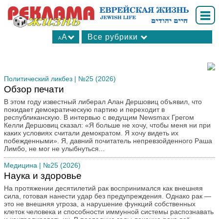
A
Все рубрики
A
А
В мире
А
Ваш досуг
А
Вопрос-ответ
Политический ликбез
| №25 (2026)
Обзор печати
Для вас, женщины
В этом году известный либерал Алан Дершовиц объявил, что
Интересные факты
покидает демократическую партию и переходит в
Калейдоскоп
республиканскую. В интервью с ведущим Newsmax Грегом
Келли Дершовиц сказал: «Я больше не хочу, чтобы меня ни при
Книжные новинки
каких условиях считали демократом. Я хочу видеть их
Культхроники
побежденными». Я, давний почитатель непревзойденного Раша
Лимбо, не мог не улыбнуться...
Личности в истории
Медицина
| №25 (2026)
Медицина
Наука и здоровье
Мнения
На протяжении десятилетий рак воспринимался как внешняя
Мода
сила, готовая нанести удар без предупреждения. Однако рак —
Молодежная страница
это не внешняя угроза, а нарушение функций собственных
клеток человека и способности иммунной системы распознавать
Новости