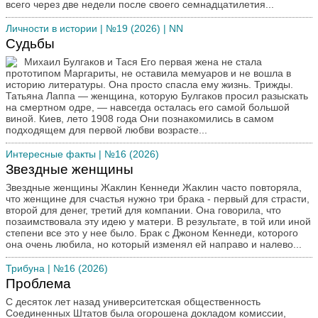
всего через две недели после своего семнадцатилетия...
Личности в истории
| №19 (2026) | NN
Судьбы
Михаил Булгаков и Тася Его первая жена не стала
прототипом Маргариты, не оставила мемуаров и не вошла в
историю литературы. Она просто спасла ему жизнь. Трижды.
Татьяна Лаппа — женщина, которую Булгаков просил разыскать
на смертном одре, — навсегда осталась его самой большой
виной. Киев, лето 1908 года Они познакомились в самом
подходящем для первой любви возрасте...
Интересные факты
| №16 (2026)
Звездные женщины
Звездные женщины Жаклин Кеннеди Жаклин часто повторяла,
что женщине для счастья нужно три брака - первый для страсти,
второй для денег, третий для компании. Она говорила, что
позаимствовала эту идею у матери. В результате, в той или иной
степени все это у нее было. Брак с Джоном Кеннеди, которого
она очень любила, но который изменял ей направо и налево...
Трибуна
| №16 (2026)
Проблема
С десяток лет назад университетская общественность
Соединенных Штатов была огорошена докладом комиссии,