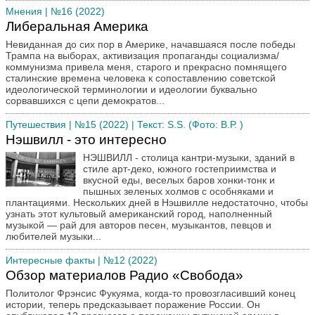
Мнения
| №16 (2022)
Либеральная Америка
Невиданная до сих пор в Америке, начавшаяся после победы
Трампа на выборах, активизация пропаганды социализма/
коммунизма привела меня, старого и прекрасно помнящего
сталинские времена человека к сопоставлению советской
идеологической терминологии и идеологии буквально
сорвавшихся с цепи демократов...
Путешествия
| №15 (2022) | Текст: S.S. (Фото: В.Р. )
Нэшвилл - это интересно
НЭШВИЛЛ - столица кантри-музыки, зданий в
стиле арт-деко, южного гостеприимства и
вкусной еды, веселых баров хонки-тонк и
пышных зеленых холмов с особняками и
плантациями. Нескольких дней в Нэшвилле недостаточно, чтобы
узнать этот культовый американский город, наполненный
музыкой — рай для авторов песен, музыкантов, певцов и
любителей музыки...
Интересные факты
| №12 (2022)
Обзор материалов Радио «Свобода»
Политолог Фрэнсис Фукуяма, когда-то провозгласивший конец
истории, теперь предсказывает поражение России. Он