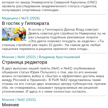
которая по заказу Университета Северной Каролины (UNC)
провела расследование академического статуса студентов,
получавших спортивные стипендии...
Медицина
| №15 (2026)
В гостях у Гиппократа
В гостях у Гиппократа Доктор Влад советует
Девять советов для стройности Наверняка ты не
раз слышала подобные рекламные лозунги:
«Эта диета поможет похудеть за неделю»; «Ты
станешь стройной уже через 10 дней». На самом деле любая
серьезная перемена в рационе принесет свои плоды...
Мнения
| №44 (2022) | Владимир Крастошевский
Страница редактора
В двух выпусках нашей газеты (№41 и №42) опубликована
обширная статья Юрия Польского о том, как по его мнению
можно остановить войну и «быстро и эффективно достичь мира
между Россией и Украиной». В РиЖ №42 представлены также
отзывы на его статью двух знакомых автору публицистов, причем
оба, не сговариваясь, называют предлагаемые им решения
утопическими. И здесь я с ними полностью согласен...
Мнения
| №42 (2022)
Мнение