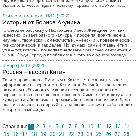
опубликовал 12 прогнозов о поражении путинской армии в
Украине. 1. Россия идёт к полному поражению на Украине...
Личности в истории
| №12 (2022)
Истории от Бориса Акунина
... Сегодня расскажу о Настоящей Умной Женщине. Ум, как
известно, бывает разного калибра и профиля: практический,
научный, творческий, смекалистый, «женский», поведенческий,
психологический и так далее. Но, думаю, самый главный тип
ума – тот, который позволяет человеку правильно относиться к
жизни. Люди нередко влюбляются в кого-то с одного взгляда...
В мире
| №12 (2022)
Россия – вассал Китая
То, что произошло с Путиным в Китае – это окончательное
оформление сюзеренитета Китая над Россией, закрепленное
ритуалом публичного унижения вассала и признания им
верховенства власти своего сюзерена. Символизм и ритуалы в
культуре китайцев имеют чрезвычайно важное значение. Даже
незначительные на первый взгляд нюансы несут в себе вполне
конкретный месседж...
Страницы:
1
2
3
4
5
6
7
8
9
10
11
12
13
14
15
16
17
18
19
20
21
22
23
24
25
26
27
28