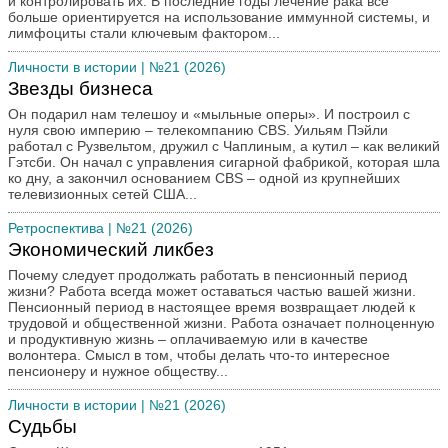
и контролировать их. В последние годы лечение рака всё
больше ориентируется на использование иммунной системы, и
Письмо в редакцию
лимфоциты стали ключевым фактором...
По страницам романа
Личности в истории
| №21 (2026)
Политический ликбез
Звезды бизнеса
Преступление и наказание
Он подарил нам телешоу и «мыльные оперы». И построил с
Путешествия
нуля свою империю – телекомпанию CBS. Уильям Пэйли
работал с Рузвельтом, дружил с Чаплиным, а кутил – как великий
Ретроспектива
Гэтсби. Он начал с управления сигарной фабрикой, которая шла
Спорт
ко дну, а закончил основанием CBS – одной из крупнейших
телевизионных сетей США...
Творчество наших читателей
Ретроспектива
| №21 (2026)
Театр и кино
Экономический ликбез
Трибуна
Почему следует продолжать работать в пенсионный период
Юмор
жизни? Работа всегда может оставаться частью вашей жизни.
Пенсионный период в настоящее время возвращает людей к
трудовой и общественной жизни. Работа означает полноценную
и продуктивную жизнь – оплачиваемую или в качестве
волонтера. Смысл в том, чтобы делать что-то интересное
пенсионеру и нужное обществу...
Личности в истории
| №21 (2026)
Судьбы